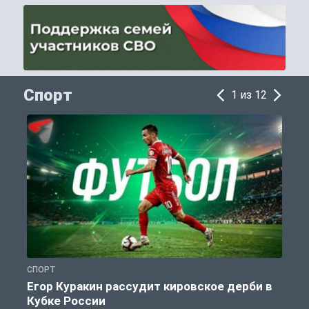
Спорт
1 из 12
СПОРТ
С
Егор Куракин рассудит кировское дерби в
Кубке России
«