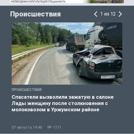
Происшествия
1 из 12
ПРОИСШЕСТВИЯ
П
Спасатели вызволили зажатую в салоне
Лады женщину после столкновения с
молоковозом в Уржумском районе
07 августа 14:40
1171
0