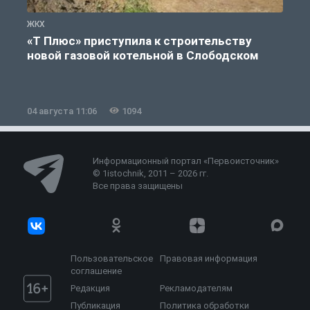
ЖКХ
Ж
«Т Плюс» приступила к строительству
новой газовой котельной в Слободском
04 августа 11:06
1094
0
Информационный портал «Первоисточник»
© 1istochnik, 2011 – 2026 гг.
Все права защищены
Пользовательское
Правовая информация
соглашение
Редакция
Рекламодателям
Публикация
Политика обработки