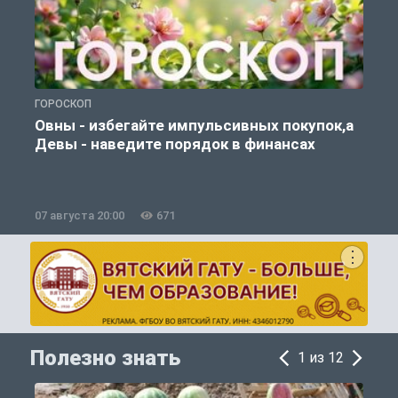
ГОРОСКОП
П
Овны - избегайте импульсивных покупок,а
Девы - наведите порядок в финансах
07 августа 20:00
671
0
Полезно знать
1 из 12