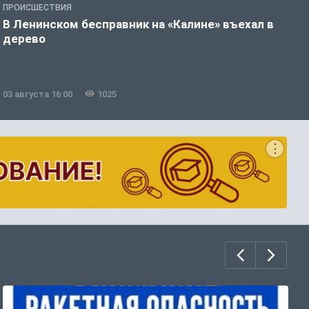
ПРОИСШЕСТВИЯ
П
В Ленинском бесправник на «Калине» въехал в
В
дерево
з
б
03 августа 16:00
1025
0