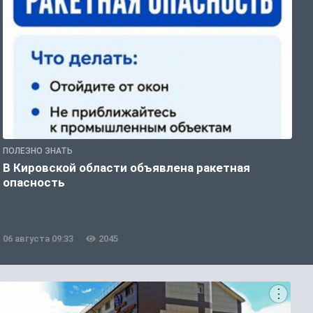
ПОЛЕЗНО ЗНАТЬ
О
В Кировской области объявлена ракетная
«
опасность
Л
в
06 августа 09:33
2045
0