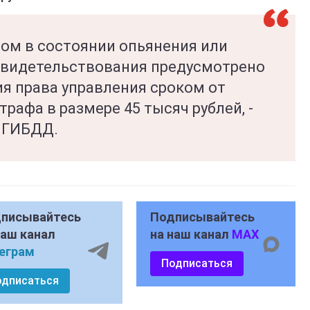
том в состоянии опьянения или
свидетельствования предусмотрено
ия права управления сроком от
трафа в размере 45 тысяч рублей, -
 ГИБДД.
писывайтесь
Подписывайтесь
наш канал
на наш канал
MAX
еграм
Подписаться
одписаться