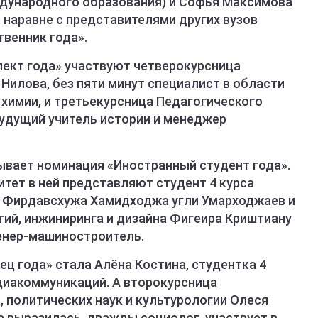
ждународного образования) и Софья Максимова
 наравне с представителями других вузов
венник года».
лект года» участвуют четверокурсница
 Нилова, без пяти минут специалист в области
химии, и третьекурсница Педагогического
будущий учитель истории и менеджер
ывает номинация «Иностранный студент года».
тет в ней представляют студент 4 курса
в Фирдавсхужа Хамидходжа угли Умарходжаев и
гий, инжиниринга и дизайна Фигеира Криштиану
енер-машиностроитель.
ц года» стала Алёна Костина, студентка 4
диакоммуникаций. А второкурсница
 политических наук и культурологии Олеся
на выразилась, дважды социолог, участвует в