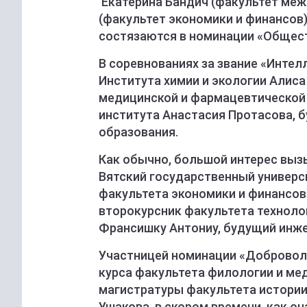
Екатерина Бандич (факультет ме
(факультет экономики и финансов)
состязаются в номинации «Общест
В соревнованиях за звание «Интел
Института химии и экологии Алиса
медицинской и фармацевтической 
института Анастасия Протасова, 
образования.
Как обычно, большой интерес выз
Вятский государственный универси
факультета экономики и финансо
второкурсник факультета техноло
Франсишку Антониу, будущий инж
Участницей номинации «Доброволе
курса факультета филологии и ме
магистратуры факультета истории,
Ушакова, в скором времени, как о