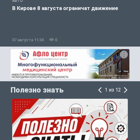
АВТО
П
В Кирове 8 августа ограничат движение
07 августа 11:30
0
0
Полезно знать
1 из 12