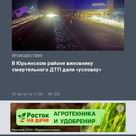
ПРОИСШЕСТВИЯ
П
В Юрьянском районе виновнику
смертельного ДТП дали «условку»
07 августа 11:00
202
0