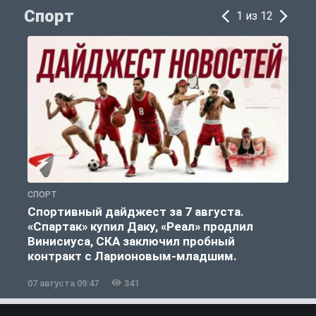
Спорт
1 из 12
СПОРТ
С
Спортивный дайджест за 7 августа.
«Спартак» купил Даку, «Реал» продлил
Винисиуса, СКА заключил пробный
контракт с Ларионовым-младшим.
07 августа 09:47
341
0