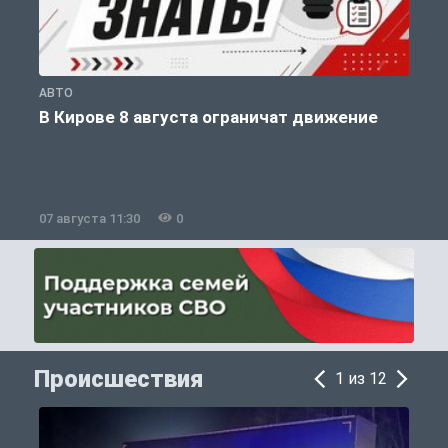
АВТО
П
В Кирове 8 августа ограничат движение
07 августа 11:30
0
0
Происшествия
1 из 12