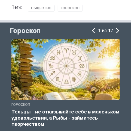
Теги:
ОБЩЕСТВО
ГОРОСКОП
Гороскоп
1 из 12
ГОРОСКОП
Г
Тельцы - не отказывайте себе в маленьком
удовольствии, а Рыбы - займитесь
творчеством