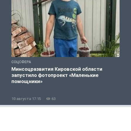
СОЦСФЕРА
П
Минсоцразвития Кировской области
запустило фотопроект «Маленькие
и
помощники»
10 августа 17:15
63
1