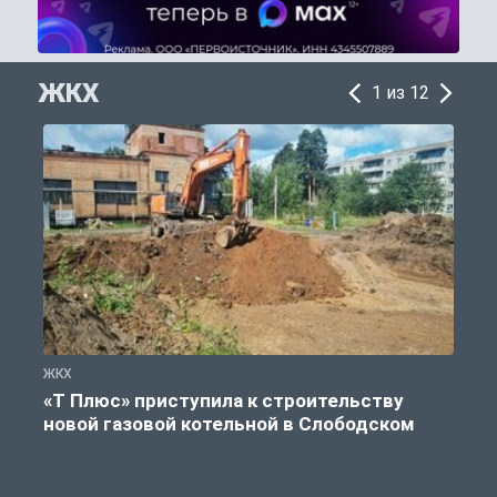
ЖКХ
1 из 12
ЖКХ
Ж
«Т Плюс» приступила к строительству
новой газовой котельной в Слободском