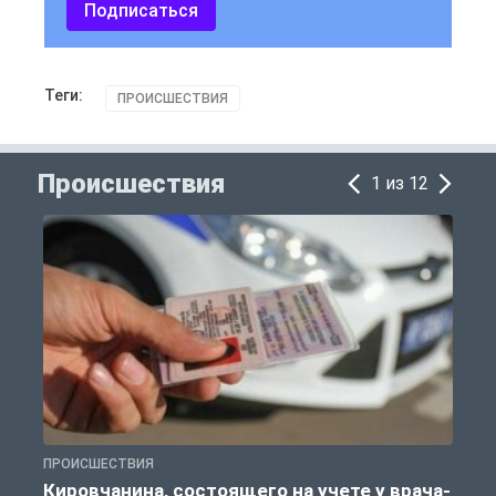
Подписаться
Теги:
ПРОИСШЕСТВИЯ
Происшествия
1 из 12
ПРОИСШЕСТВИЯ
П
Кировчанина, состоящего на учете у врача-