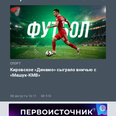
СПОРТ
С
Кировское «Динамо» сыграло вничью с
«Машук-КМВ»
в
08 августа 16:11
510
0