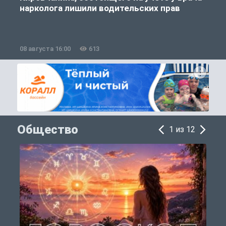
нарколога лишили водительских прав
08 августа 16:00
613
0
Общество
1 из 12