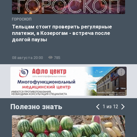
ГОРОСКОП
О
Тельцам стоит проверить регулярные
платежи, а Козерогам - встреча после
долгой паузы
08 августа 20:00
785
0
Полезно знать
1 из 12