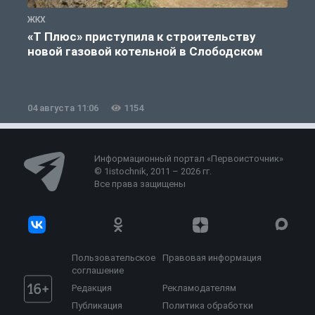
ЖКХ
Ж
«Т Плюс» приступила к строительству
новой газовой котельной в Слободском
04 августа 11:06
1154
0
Информационный портал «Первоисточник»
© 1istochnik, 2011 – 2026 гг.
Все права защищены
Пользовательское
Правовая информация
соглашение
Редакция
Рекламодателям
Публикация
Политика обработки