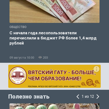
ОБЩЕСТВО
Г
С начала года лесопользователи
перечислили в бюджет РФ более 1,4 млрд
п
рублей
09 августа 10:00
203
0
Полезно знать
1 из 12