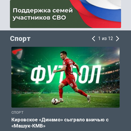
Спорт
1 из 12
СПОРТ
С
Кировское «Динамо» сыграло вничью с
«Машук-КМВ»