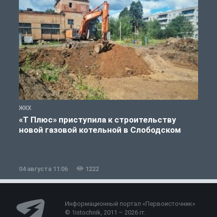
ЖКХ
Ж
«Т Плюс» приступила к строительству
новой газовой котельной в Слободском
04 августа 11:06
1222
0
Информационный портал «Первоисточник»
© 1istochnik, 2011 – 2026 гг.