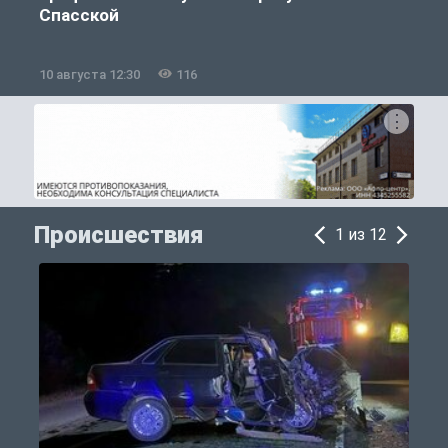
Спасской
10 августа 12:30
116
0
Происшествия
1 из 12