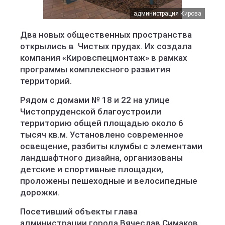
администрация Кирова
администрация Кирова
администрация Кирова
Два новых общественных пространства
открылись в Чистых прудах. Их создала
компания «Кировспецмонтаж» в рамках
программы комплексного развития
территорий.
Рядом с домами № 18 и 22 на улице
Чистопруденской благоустроили
территорию общей площадью около 6
тысяч кв.м. Установлено современное
освещение, разбиты клумбы с элементами
ландшафтного дизайна, организованы
детские и спортивные площадки,
проложены пешеходные и велосипедные
дорожки.
Посетивший объекты глава
администрации города Вячеслав Симаков