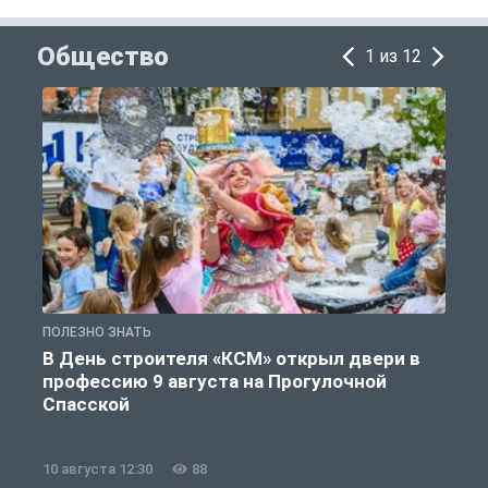
Общество
1 из 12
ПОЛЕЗНО ЗНАТЬ
П
В День строителя «КСМ» открыл двери в
профессию 9 августа на Прогулочной
Спасской
10 августа 12:30
88
1