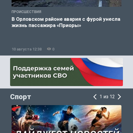
ПРОИСШЕСТВИЯ
П
В Орловском районе авария с фурой унесла
жизнь пассажира «Приоры»
10 августа 12:38
0
1
Спорт
1 из 12