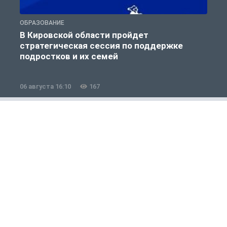
ОБРАЗОВАНИЕ
О
В Кировской области пройдет
стратегическая сессия по поддержке
подростков и их семей
06 августа 16:10
167
0
Общество
1 из 12