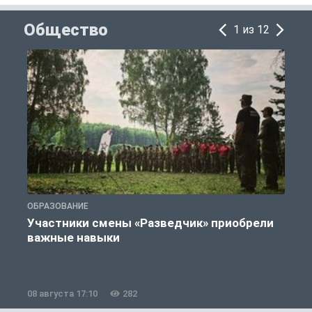
Общество
1 из 12
ОБРАЗОВАНИЕ
П
Участники смены «Разведчик» приобрели
К
важные навыки
08 августа 17:10
282
0