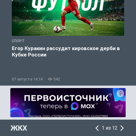
СПОРТ
С
Егор Куракин рассудит кировское дерби в
Кубке России
«
07 августа 14:14
542
0
ЖКХ
1 из 12