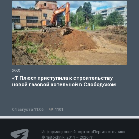
ЖКХ
Ж
«Т Плюс» приступила к строительству
новой газовой котельной в Слободском
04 августа 11:06
1101
0
Информационный портал «Первоисточник»
© 1istochnik, 2011 – 2026 гг.