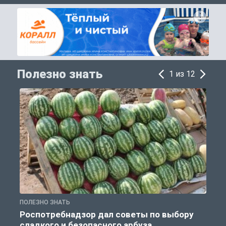
Полезно знать
1 из 12
ПОЛЕЗНО ЗНАТЬ
П
Роспотребнадзор дал советы по выбору
сладкого и безопасного арбуза