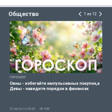
Общество
1 из 12
ГОРОСКОП
П
Овны - избегайте импульсивных покупок,а
Девы - наведите порядок в финансах
07 августа 20:00
948
0