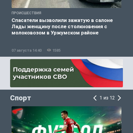
ПРОИСШЕСТВИЯ
П
Спасатели вызволили зажатую в салоне
Лады женщину после столкновения с
молоковозом в Уржумском районе
07 августа 14:40
1585
0
Спорт
1 из 12