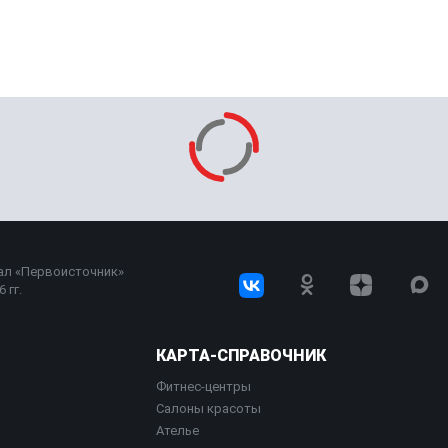
ал «Первоисточник»
 гг.
КАРТА-СПРАВОЧНИК
Фитнес-центры
Салоны красоты
Ателье