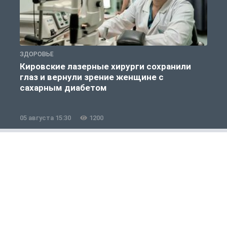
ЗДОРОВЬЕ
П
Кировские лазерные хирурги сохранили
глаз и вернули зрение женщине с
сахарным диабетом
05 августа 15:30
1200
0
Общество
1 из 12