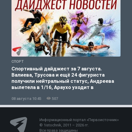
СПОРТ
С
Спортивный дайджест за 7 августа.
Валиева, Трусова и ещё 24 фигуриста
получили нейтральный статус, Андреева
вылетела в 1/16, Араухо уходит в
«Ливерпуль»
08 августа 10:45
507
0
Информационный портал «Первоисточник»
© 1istochnik, 2011 – 2026 гг.
Все права защищены