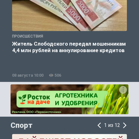
ПРОИСШЕСТВИЯ
П
Житель Слободского передал мошенникам
4,4 млн рублей на аннулирование кредитов
08 августа 10:00
506
0
Спорт
1 из 12