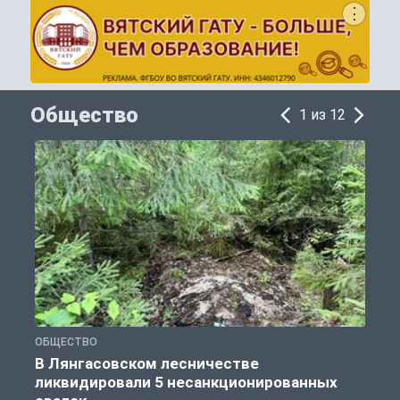
Общество
1 из 12
ОБЩЕСТВО
О
В Лянгасовском лесничестве
ликвидировали 5 несанкционированных