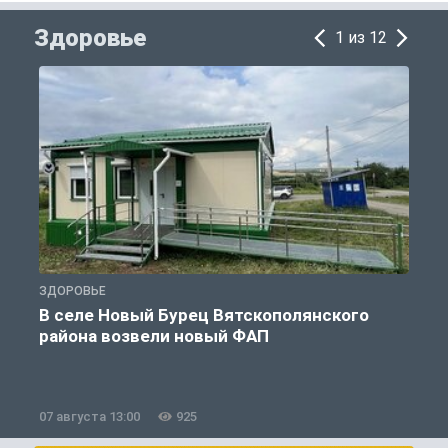
Здоровье
1 из 12
ЗДОРОВЬЕ
З
В селе Новый Бурец Вятскополянского
района возвели новый ФАП
07 августа 13:00
925
0