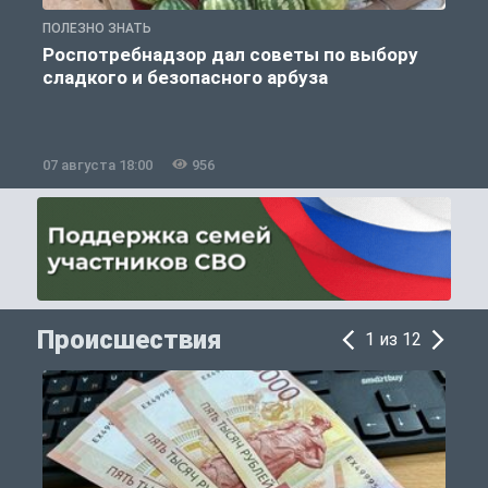
ПОЛЕЗНО ЗНАТЬ
П
Роспотребнадзор дал советы по выбору
сладкого и безопасного арбуза
07 августа 18:00
956
0
Происшествия
1 из 12