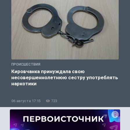
ПРОИСШЕСТВИЯ
П
Кировчанка принуждала свою
несовершеннолетнюю сестру употреблять
к
наркотики
06 августа 17:15
723
0