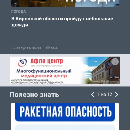
ПОГОДА
Г
В Кировской области пройдут небольшие
дожди
07 августа 06:00
504
0
Полезно знать
1 из 12