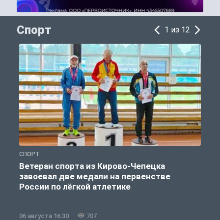
Спорт
1 из 12
СПОРТ
С
Ветеран спорта из Кирово-Чепецка
завоевал две медали на первенстве
России по лёгкой атлетике
06 августа 16:30
707
0