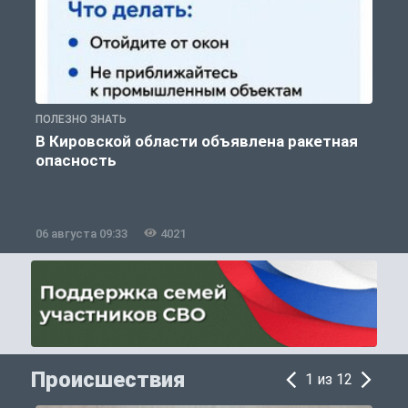
ПОЛЕЗНО ЗНАТЬ
Т
В Кировской области объявлена ракетная
опасность
06 августа 09:33
4021
0
Происшествия
1 из 12