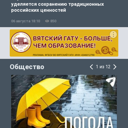
уделяется сохранению традиционных
российских ценностей
06 августа 18:10
850
0
Общество
1 из 12