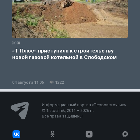
ЖКХ
Ж
«Т Плюс» приступила к строительству
новой газовой котельной в Слободском
04 августа 11:06
1222
0
Информационный портал «Первоисточник»
© 1istochnik, 2011 – 2026 гг.
Все права защищены