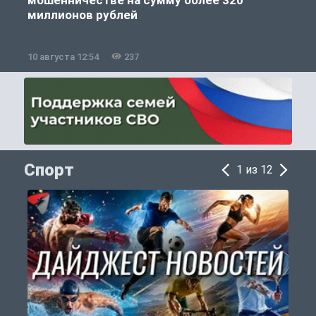
миллионов рублей
10 августа 12:54
237
1
Спорт
1 из 12