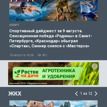
СПОРТ
Ф
Спортивный дайджест за 9 августа.
Сенсационная победа «Родины» в Санкт-
Петербурге, «Краснодар» обыграл
«Спартак», Синнер снялся с «Мастерса»
10 августа 10:28
451
0
ЖКХ
1 из 12