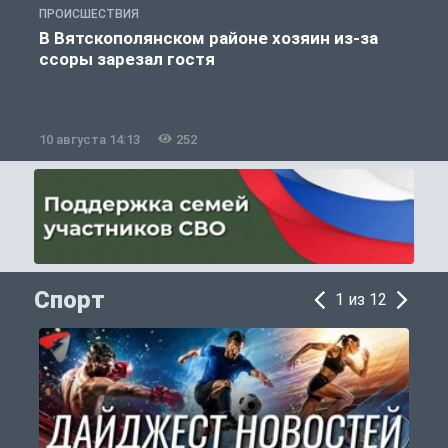
ПРОИСШЕСТВИЯ
П
В Вятскополянском районе хозяин из-за
ссоры зарезал гостя
10 августа 14:13
252
1
Спорт
1 из 12