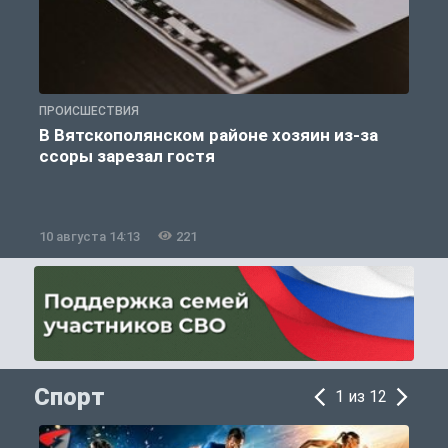
ПРОИСШЕСТВИЯ
П
В Вятскополянском районе хозяин из-за
ссоры зарезал гостя
10 августа 14:13
221
1
Спорт
1 из 12