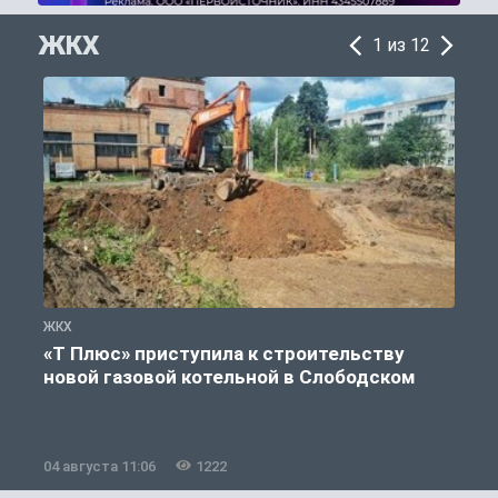
ЖКХ
1 из 12
ЖКХ
Ж
«Т Плюс» приступила к строительству
новой газовой котельной в Слободском
04 августа 11:06
1222
0