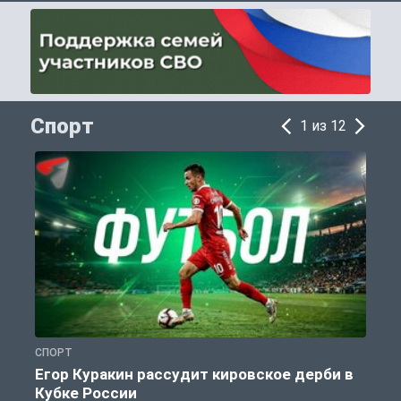
Спорт
1 из 12
СПОРТ
С
Егор Куракин рассудит кировское дерби в
Кубке России
«