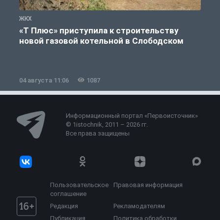
ЖКХ
Ж
«Т Плюс» приступила к строительству
новой газовой котельной в Слободском
04 августа 11:06
1087
0
Информационный портал «Первоисточник»
© 1istochnik, 2011 – 2026 гг.
Все права защищены
Пользовательское
Правовая информация
соглашение
Редакция
Рекламодателям
Публикация
Политика обработки