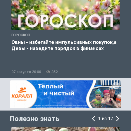
ГОРОСКОП
П
Овны - избегайте импульсивных покупок,а
Девы - наведите порядок в финансах
07 августа 20:00
352
0
Полезно знать
1 из 12