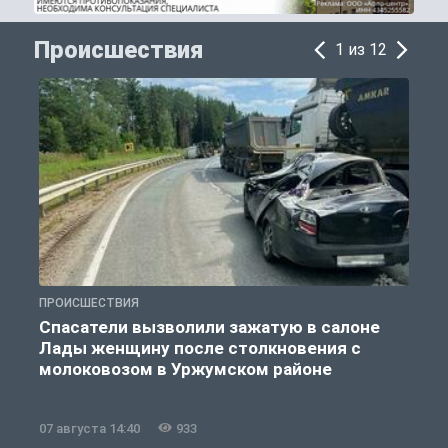
Происшествия
1 из 12
ПРОИСШЕСТВИЯ
П
Спасатели вызволили зажатую в салоне
Лады женщину после столкновения с
молоковозом в Уржумском районе
07 августа 14:40
933
0