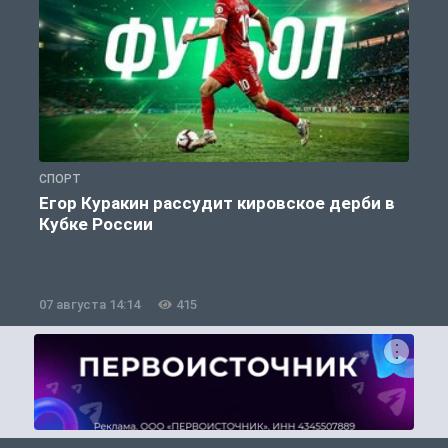
СПОРТ
С
Егор Куракин рассудит кировское дерби в
Кубке России
«
07 августа 14:14
415
0