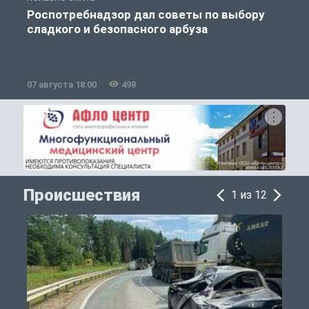
Роспотребнадзор дал советы по выбору
сладкого и безопасного арбуза
07 августа 18:00
498
0
Происшествия
1 из 12