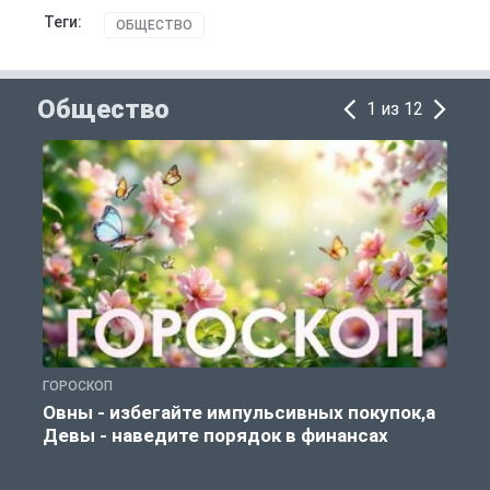
Теги:
ОБЩЕСТВО
Общество
1 из 12
ГОРОСКОП
П
Овны - избегайте импульсивных покупок,а
Девы - наведите порядок в финансах