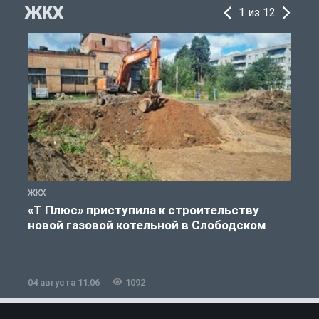
ЖКХ
1 из 12
ЖКХ
Ж
«Т Плюс» приступила к строительству
новой газовой котельной в Слободском
04 августа 11:06
1092
0