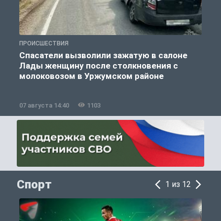
ПРОИСШЕСТВИЯ
П
Спасатели вызволили зажатую в салоне
Лады женщину после столкновения с
молоковозом в Уржумском районе
07 августа 14:40
1103
0
Спорт
1 из 12