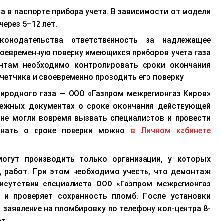
а в паспорте прибора учета. В зависимости от модели
ерез 5–12 лет.
конодательства ответственность за на
длежащее
своевременную поверку имеющихся приборов учета газа
ентам необходимо контролировать сроки окончания
четчика и своевременно проводить его поверку.
иродного газа — ООО «Газпром межрегионгаз Киров»
тежных документах о сроке окончания действующей
ане могли вовремя вызвать специалистов и провести
знать о сроке поверки можно
в Личном кабинете
могут производить только организации, у которых
д работ.
При этом необходимо учесть, что демонтаж
рисутствии специалиста ООО «Газпром межрегионгаз
 и проверяет сохранность пломб
.
После установки
 заявление на пломбировку по телефону кол-центра 8-
т.