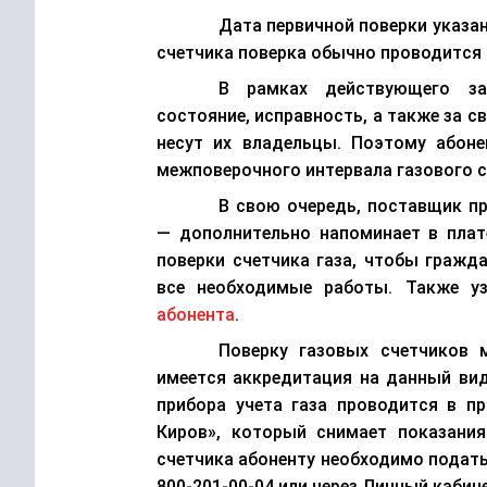
Дата первичной поверки указан
счетчика поверка обычно проводится ч
В рамках действующего за
состояние, исправность, а также за 
несут их владельцы. Поэтому абон
межповерочного интервала газового с
В свою очередь
, п
оставщик пр
—
дополнительно
напоминает в пла
поверки счетчика газа, чтобы гражд
все необходимые работы. Также у
абонента
.
Поверку газовых счетчиков 
имеется а
ккредитация на данный ви
прибора учета газа проводится в п
Киров», который снимает показания
счетчика абоненту необходимо подать
800-201-00-04
или
через Личный кабине