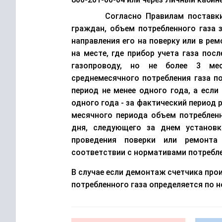
С
огласно Правилам поставк
граждан,
о
бъем потребленного газа 
направления его н
а поверку или в ре
на месте, где прибор учета газа пос
газопроводу, но не более 3 ме
среднемесячного потребления
газа п
период не менее одного года, а есл
одного года - за фактический период р
месячного периода объем
потреблен
дня, следующего за днем установк
проведения поверки или ремонта 
соответствии с нормативами потребле
В случае если демонтаж счетчика прои
потребленного газа определяется по 