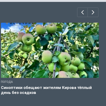
ПОГОДА
Г
Синоптики обещают жителям Кирова тёплый
Т
день без осадков
д