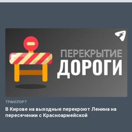
ТРАНСПОРТ
В Кирове на выходные перекроют Ленина на
пересечении с Красноармейской