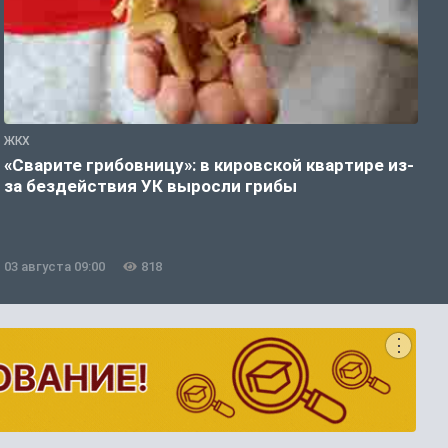
ЖКХ
Ж
«Сварите грибовницу»: в кировской квартире из-
К
за бездействия УК выросли грибы
п
б
03 августа 09:00
818
3