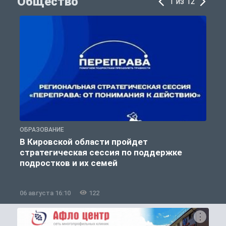
Общество
1 из 12
ОБРАЗОВАНИЕ
О
В Кировской области пройдет
стратегическая сессия по поддержке
подростков и их семей
06 августа 16:10
122
0