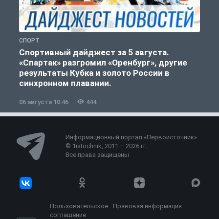
СПОРТ
С
Спортивный дайджест за 5 августа.
«Спартак» разгромил «Оренбург», другие
результаты Кубка и золото России в
синхронном плавании.
06 августа 10:46
444
0
Информационный портал «Первоисточник»
© 1istochnik, 2011 – 2026 гг.
Все права защищены
Пользовательское
Правовая информация
соглашение