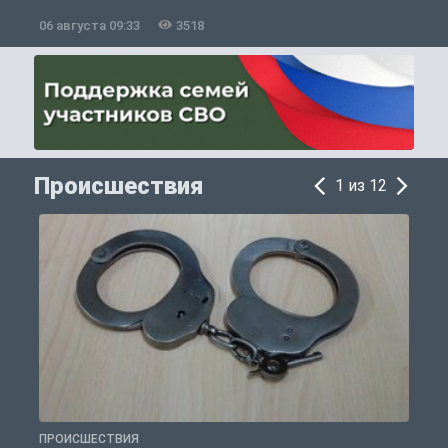
06 августа 09:33
3518
0
Происшествия
1 из 12
ПРОИСШЕСТВИЯ
П