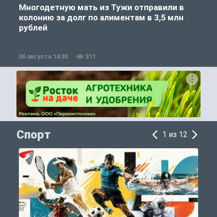
Многодетную мать из Тужи отправили в
колонию за долг по алиментам в 3,5 млн
рублей
06 августа 14:30
311
0
Спорт
1 из 12