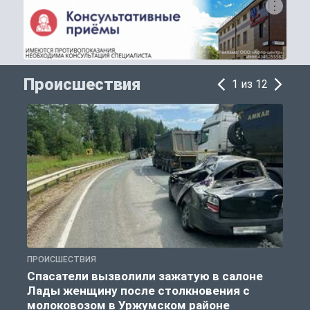
Происшествия
1 из 12
ПРОИСШЕСТВИЯ
П
Спасатели вызволили зажатую в салоне
Лады женщину после столкновения с
молоковозом в Уржумском районе