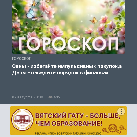
ГОРОСКОП
П
Овны - избегайте импульсивных покупок,а
Девы - наведите порядок в финансах
07 августа 20:00
632
0