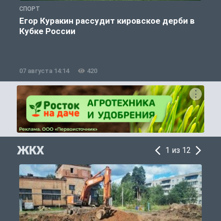
СПОРТ
С
Егор Куракин рассудит кировское дерби в
Кубке России
«
07 августа 14:14
420
0
ЖКХ
1 из 12