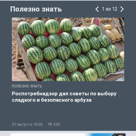
Полезно знать
1 из 12
ПОЛЕЗНО ЗНАТЬ
П
Роспотребнадзор дал советы по выбору
сладкого и безопасного арбуза
07 августа 18:00
520
0