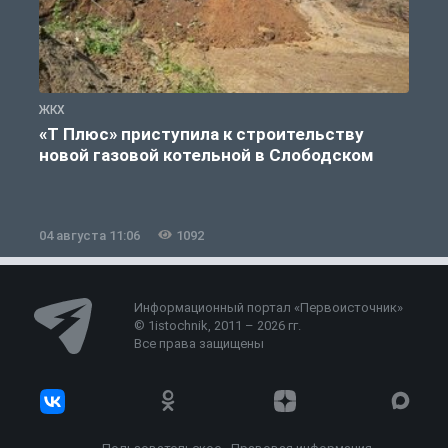
ЖКХ
Ж
«Т Плюс» приступила к строительству
новой газовой котельной в Слободском
04 августа 11:06
1092
0
Информационный портал «Первоисточник»
© 1istochnik, 2011 – 2026 гг.
Все права защищены