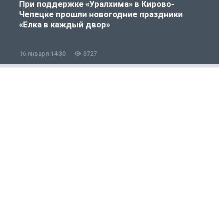
При поддержке «Уралхима» в Кирово-
Чепецке прошли новогодние праздники
«Елка в каждый двор»
16 января 14:30
3727
1
Общество
1 из 12