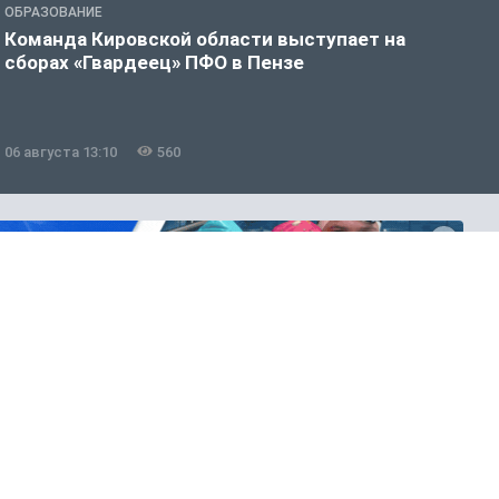
ОБРАЗОВАНИЕ
О
Команда Кировской области выступает на
С
сборах «Гвардеец» ПФО в Пензе
п
п
р
06 августа 13:10
560
0