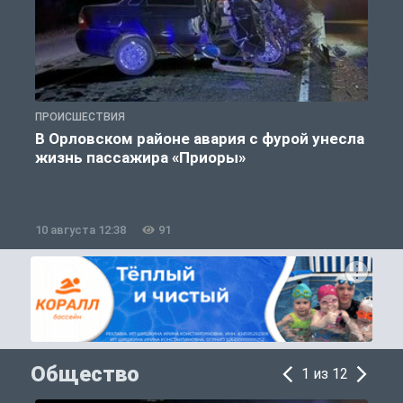
ПРОИСШЕСТВИЯ
П
В Орловском районе авария с фурой унесла
жизнь пассажира «Приоры»
10 августа 12:38
91
1
Общество
1 из 12