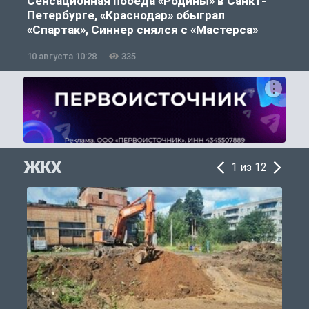
Сенсационная победа «Родины» в Санкт-
Петербурге, «Краснодар» обыграл
«Спартак», Синнер снялся с «Мастерса»
10 августа 10:28
335
0
ЖКХ
1 из 12