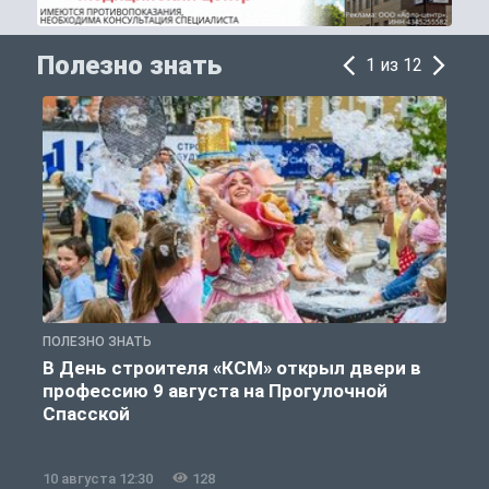
Полезно знать
1 из 12
ПОЛЕЗНО ЗНАТЬ
П
В День строителя «КСМ» открыл двери в
профессию 9 августа на Прогулочной
Спасской
10 августа 12:30
128
0