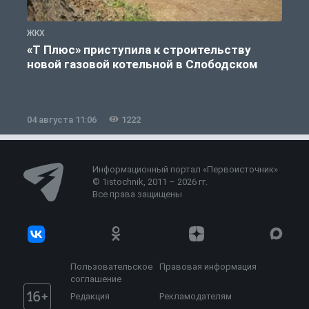
ЖКХ
Ж
«Т Плюс» приступила к строительству
новой газовой котельной в Слободском
04 августа 11:06
1222
0
Информационный портал «Первоисточник»
© 1istochnik, 2011 – 2026 гг.
Все права защищены
Пользовательское
Правовая информация
соглашение
Редакция
Рекламодателям