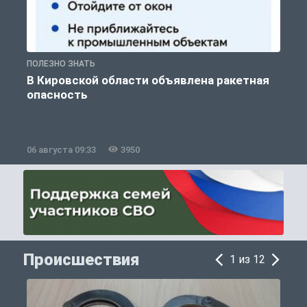
ПОЛЕЗНО ЗНАТЬ
Т
В Кировской области объявлена ракетная
опасность
06 августа 09:33
3950
0
Происшествия
1 из 12