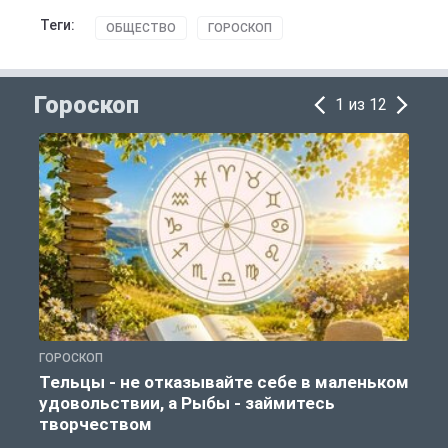
Теги:
ОБЩЕСТВО
ГОРОСКОП
Гороскоп
1 из 12
ГОРОСКОП
Г
Тельцы - не отказывайте себе в маленьком
удовольствии, а Рыбы - займитесь
творчеством