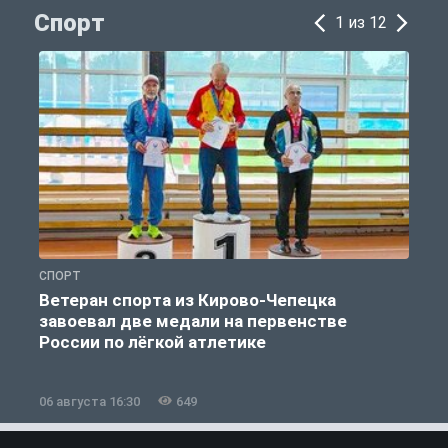
Спорт
1 из 12
СПОРТ
С
Ветеран спорта из Кирово-Чепецка
завоевал две медали на первенстве
России по лёгкой атлетике
06 августа 16:30
649
0