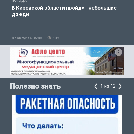
ПОГОДА
Г
В Кировской области пройдут небольшие
дожди
07 августа 06:00
132
0
Полезно знать
1 из 12