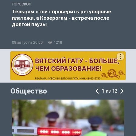
ГОРОСКОП
Г
Тельцам стоит проверить регулярные
платежи, а Козерогам - встреча после
долгой паузы
08 августа 20:00
1218
0
Общество
1 из 12