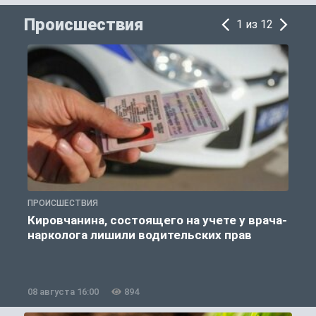
Происшествия
1 из 12
ПРОИСШЕСТВИЯ
П
Кировчанина, состоящего на учете у врача-
нарколога лишили водительских прав
08 августа 16:00
894
0