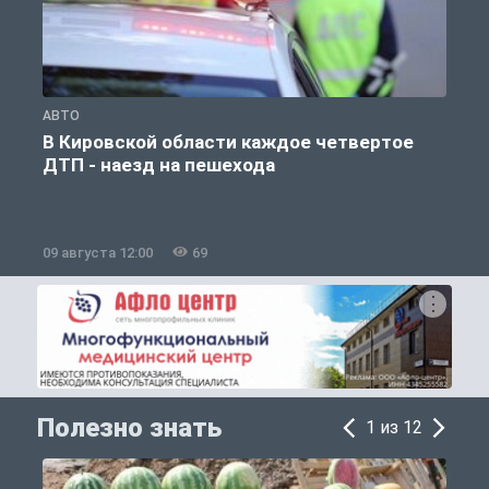
АВТО
О
В Кировской области каждое четвертое
ДТП - наезд на пешехода
09 августа 12:00
69
0
Полезно знать
1 из 12