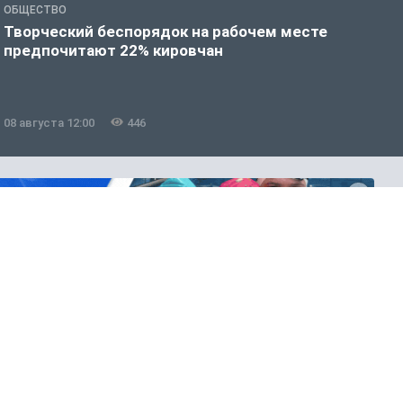
ОБЩЕСТВО
П
Творческий беспорядок на рабочем месте
Ж
предпочитают 22% кировчан
м
08 августа 12:00
446
0