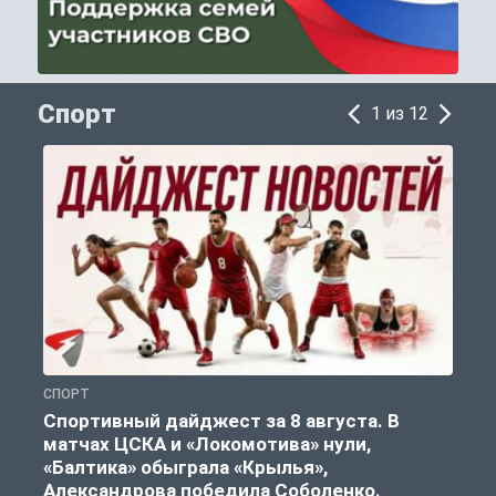
Спорт
1 из 12
СПОРТ
С
Спортивный дайджест за 8 августа. В
матчах ЦСКА и «Локомотива» нули,
«Балтика» обыграла «Крылья»,
Александрова победила Соболенко.