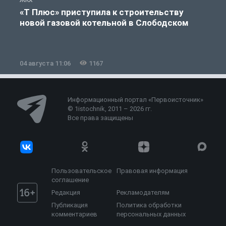
«Т Плюс» приступила к строительству
новой газовой котельной в Слободском
04 августа 11:06
1167
0
Информационный портал «Первоисточник»
© 1istochnik, 2011 – 2026 гг.
Все права защищены
Пользовательское
Правовая информация
соглашение
Редакция
Рекламодателям
Публикация
Политика обработки
комментариев
персональных данных