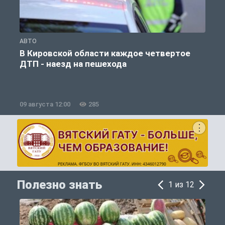
АВТО
О
В Кировской области каждое четвертое
ДТП - наезд на пешехода
09 августа 12:00
285
0
Полезно знать
1 из 12