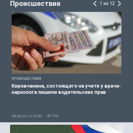
Происшествия
1 из 12
ПРОИСШЕСТВИЯ
П
Кировчанина, состоящего на учете у врача-
нарколога лишили водительских прав
08 августа 16:00
916
0