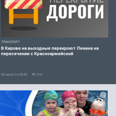
ТРАНСПОРТ
П
В Кирове на выходные перекроют Ленина на
С
пересечении с Красноармейской
д
06 августа 08:55
210
0