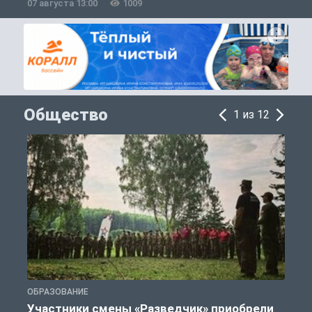
07 августа 13:00
1009
0
Общество
1 из 12
ОБРАЗОВАНИЕ
П
Участники смены «Разведчик» приобрели
К