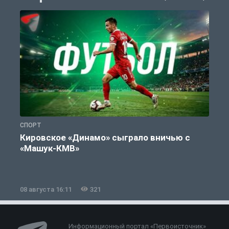
СПОРТ
С
Кировское «Динамо» сыграло вничью с
«Машук-КМВ»
в
08 августа 16:11
321
0
Информационный портал «Первоисточник»