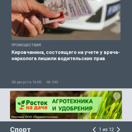
ПРОИСШЕСТВИЯ
П
Кировчанина, состоящего на учете у врача-
нарколога лишили водительских прав
08 августа 16:00
393
0
Спорт
1 из 12