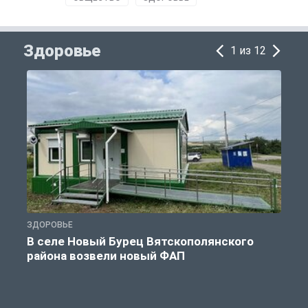
Здоровье
1 из 12
ЗДОРОВЬЕ
З
В селе Новый Бурец Вятскополянского
района возвели новый ФАП