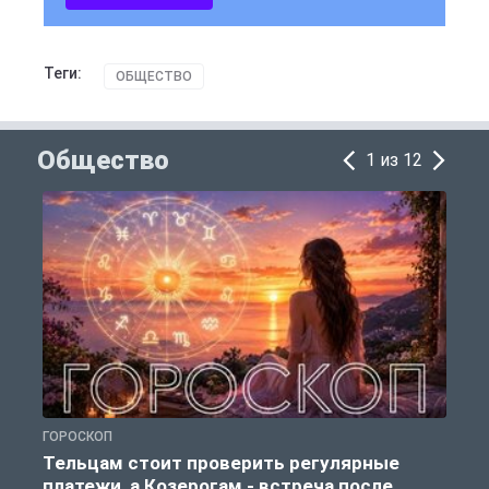
Теги:
ОБЩЕСТВО
Общество
1 из 12
ГОРОСКОП
О
Тельцам стоит проверить регулярные
платежи, а Козерогам - встреча после