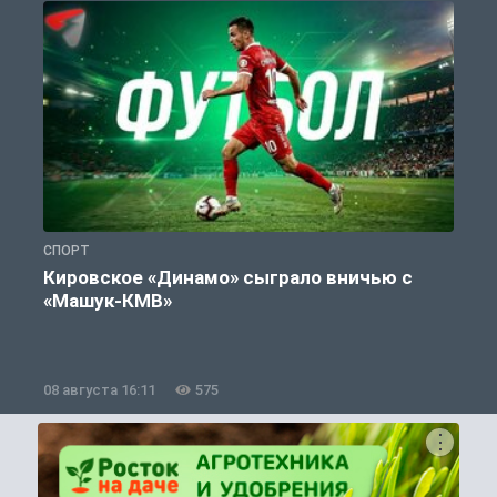
СПОРТ
С
Кировское «Динамо» сыграло вничью с
«Машук-КМВ»
в
08 августа 16:11
575
0