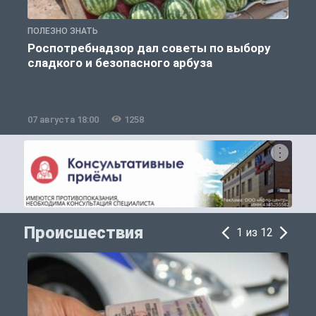
ПОЛЕЗНО ЗНАТЬ
П
Роспотребнадзор дал советы по выбору
сладкого и безопасного арбуза
07 августа 18:00
1258
0
Происшествия
1 из 12