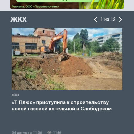
ЖКХ
1 из 12
ЖКХ
Ж
«Т Плюс» приступила к строительству
новой газовой котельной в Слободском
04 августа 11:06
1146
0