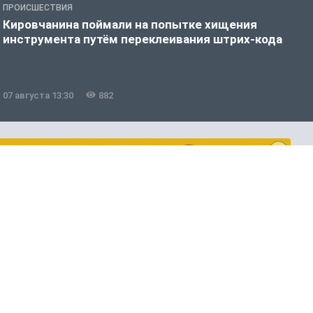
ПРОИСШЕСТВИЯ
П
Кировчанина поймали на попытке хищения
В
инструмента путём переклеивания штрих-кода
ф
07 августа 13:30
882
0