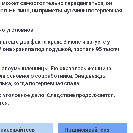
е может самостоятельно передвигаться, он
ушел. Ни лицо, ни приметы мужчины потерпевшая
о уголовное.
ы еще два факта краж. В июне и августе у
 она хранила под подушкой, пропали 95 тысяч
ь злоумышленницы. Ею оказалась женщина,
яла основного соцработника. Она дважды
ька, когда потерпевшая спала.
 уголовное дело. Следствие продолжается.
тся.
писывайтесь
Подписывайтесь