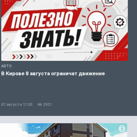
АВТО
П
В Кирове 8 августа ограничат движение
В
о
07 августа 11:30
2921
0