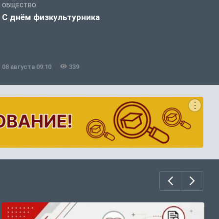
ОБЩЕСТВО
П
С днём физкультурника
8
08 августа 09:10
339
0