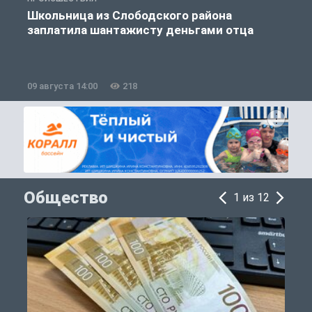
Школьница из Слободского района
К
заплатила шантажисту деньгами отца
09 августа 14:00
218
0
Общество
1 из 12