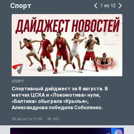
Спорт
1 из 12
СПОРТ
С
Спортивный дайджест за 8 августа. В
матчах ЦСКА и «Локомотива» нули,
«Балтика» обыграла «Крылья»,
Александрова победила Соболенко.
09 августа 11:39
432
0