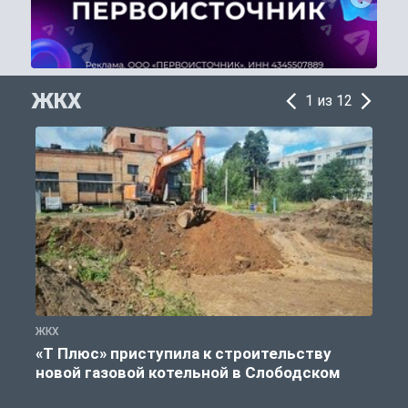
ЖКХ
1 из 12
ЖКХ
Ж
«Т Плюс» приступила к строительству
новой газовой котельной в Слободском