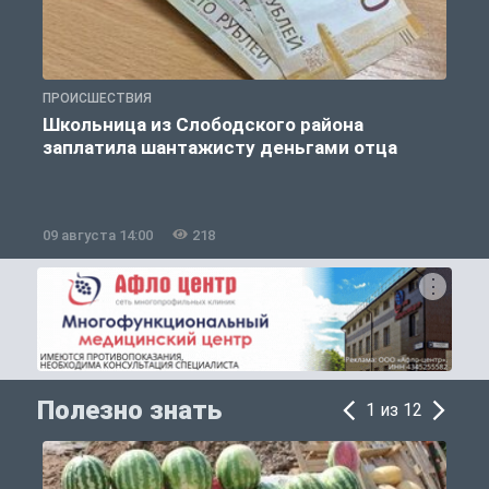
ПРОИСШЕСТВИЯ
А
Школьница из Слободского района
заплатила шантажисту деньгами отца
09 августа 14:00
218
0
Полезно знать
1 из 12