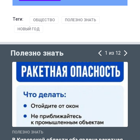
Теги:
ОБЩЕСТВО
ПОЛЕЗНО ЗНАТЬ
НОВЫЙ ГОД
Полезно знать
1 из 12
ПОЛЕЗНО ЗНАТЬ
Т
В Кировской области объявлена ракетная