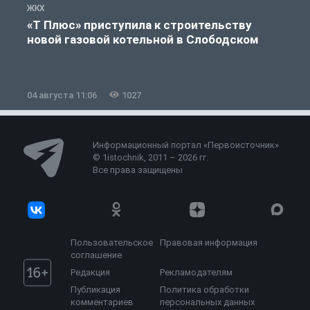
ЖКХ
Ж
«Т Плюс» приступила к строительству
новой газовой котельной в Слободском
04 августа 11:06
1027
0
Информационный портал «Первоисточник»
© 1istochnik, 2011 – 2026 гг.
Все права защищены
Пользовательское
Правовая информация
соглашение
Редакция
Рекламодателям
Публикация
Политика обработки
комментариев
персональных данных