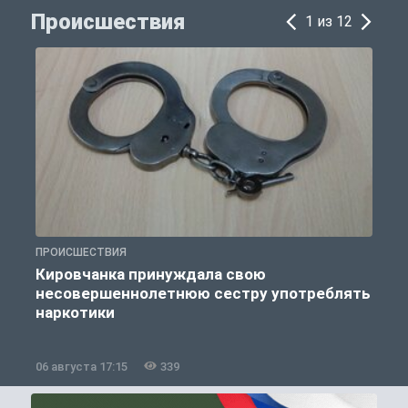
Происшествия
1 из 12
ПРОИСШЕСТВИЯ
П
Кировчанка принуждала свою
несовершеннолетнюю сестру употреблять
к
наркотики
06 августа 17:15
339
0