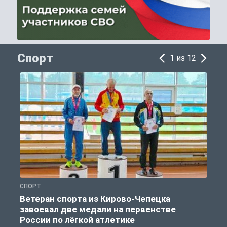
Спорт
1 из 12
СПОРТ
С
Ветеран спорта из Кирово-Чепецка
завоевал две медали на первенстве
России по лёгкой атлетике