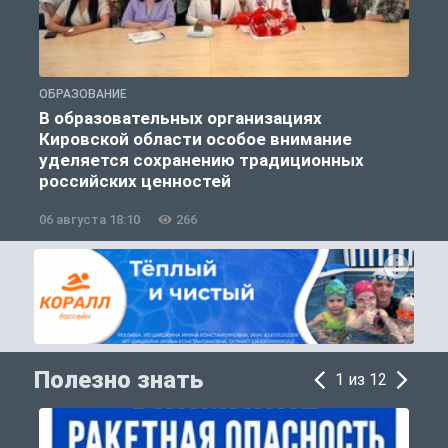
ОБРАЗОВАНИЕ
О
В образовательных организациях
Кировской области особое внимание
п
уделяется сохранению традиционных
российских ценностей
06 августа 18:10
266
0
Полезно знать
1 из 12