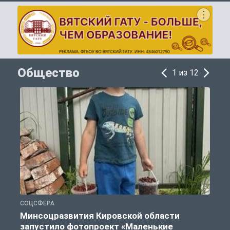
Общество
1 из 12
СОЦСФЕРА
П
Минсоцразвития Кировской области
запустило фотопроект «Маленькие
и