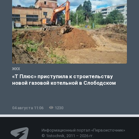
ЖКХ
Ж
«Т Плюс» приступила к строительству
новой газовой котельной в Слободском
04 августа 11:06
1230
0
Информационный портал «Первоисточник»
© 1istochnik, 2011 – 2026 гг.