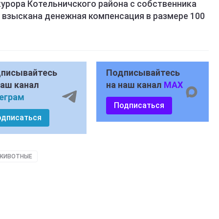
курора Котельничского района с собственника
 взыскана денежная компенсация в размере 100
писывайтесь
Подписывайтесь
наш канал
на наш канал
MAX
еграм
Подписаться
одписаться
ЖИВОТНЫЕ