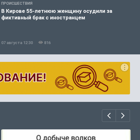
ПРОИСШЕСТВИЯ
П
В Кирове 55-летнюю женщину осудили за
В
фиктивный брак с иностранцем
07 августа 12:30
816
0