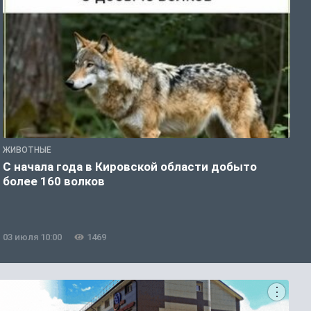
ЖИВОТНЫЕ
Ж
С начала года в Кировской области добыто
В
более 160 волков
у
03 июля 10:00
1469
0