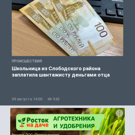
ПРОИСШЕСТВИЯ
П
Школьница из Слободского района
К
заплатила шантажисту деньгами отца
09 августа 14:00
542
0