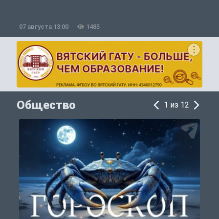
07 августа 13:00
1485
0
Общество
1 из 12