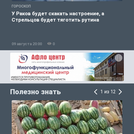
ГОРОСКОП
О
У Раков будет скакать настроение, а
Стрельцов будет тяготить рутина
09 августа 20:00
0
0
Полезно знать
1 из 12