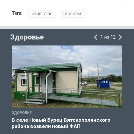
Теги:
ОБЩЕСТВО
ЗДОРОВЬЕ
Здоровье
1 из 12
ЗДОРОВЬЕ
З
В селе Новый Бурец Вятскополянского
района возвели новый ФАП