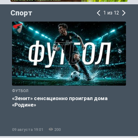
Спорт
1 из 12
ФУТБОЛ
С
«Зенит» сенсационно проиграл дома
«Родине»
09 августа 19:01
200
0