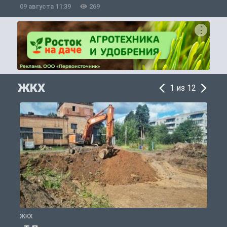
09 августа 11:39
269
0
ЖКХ
1 из 12
ЖКХ
Ж