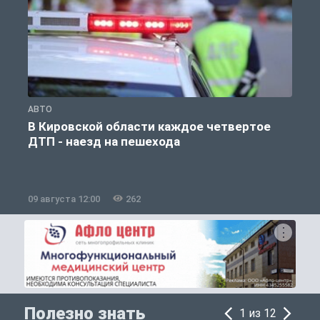
АВТО
О
В Кировской области каждое четвертое
ДТП - наезд на пешехода
09 августа 12:00
262
0
Полезно знать
1 из 12