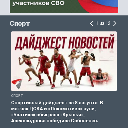
Спорт
1 из 12
СПОРТ
С
Спортивный дайджест за 8 августа. В
матчах ЦСКА и «Локомотива» нули,
«Балтика» обыграла «Крылья»,
Александрова победила Соболенко.