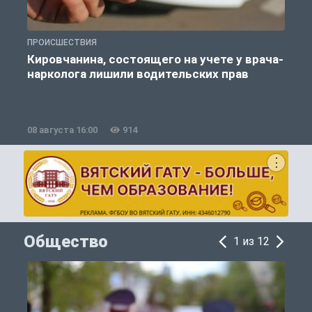
ПРОИСШЕСТВИЯ
П
Кировчанина, состоящего на учете у врача-
нарколога лишили водительских прав
08 августа 16:00
914
0
Общество
1 из 12