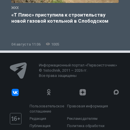
ЖКХ
Ж
«Т Плюс» приступила к строительству
новой газовой котельной в Слободском
04 августа 11:06
1005
0
Информационный портал «Первоисточник»
© 1istochnik, 2011 – 2026 гг.
Все права защищены
Пользовательское
Правовая информация
соглашение
Редакция
Рекламодателям
Публикация
Политика обработки