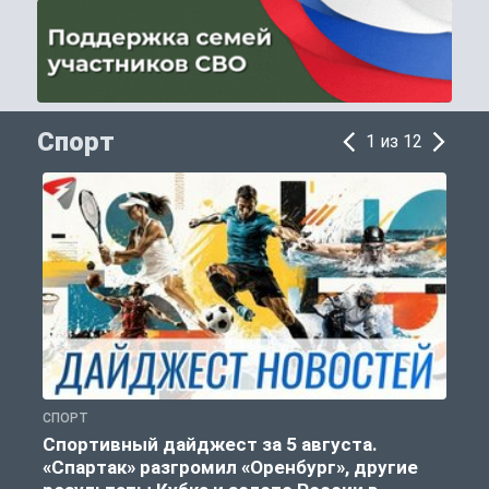
Спорт
1 из 12
СПОРТ
С
Спортивный дайджест за 5 августа.
«Спартак» разгромил «Оренбург», другие