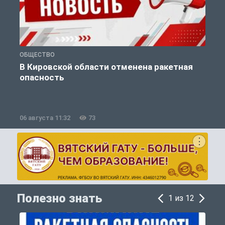
ОБЩЕСТВО
О
В Кировской области отменена ракетная
опасность
06 августа 11:32
73
0
Полезно знать
1 из 12