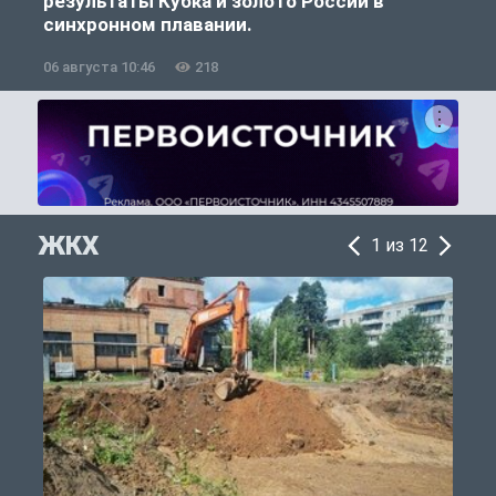
результаты Кубка и золото России в
синхронном плавании.
06 августа 10:46
218
0
ЖКХ
1 из 12