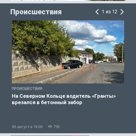
Происшествия
1 из 12
ПРОИСШЕСТВИЯ
П
На Северном Кольце водитель «Гранты»
врезался в бетонный забор
05 августа 18:00
795
0