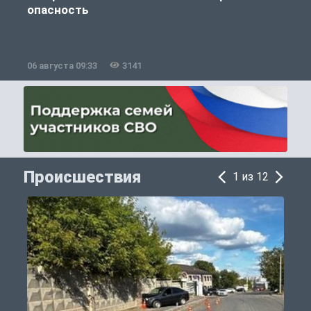
опасность
06 августа 09:33
3141
0
Происшествия
1 из 12