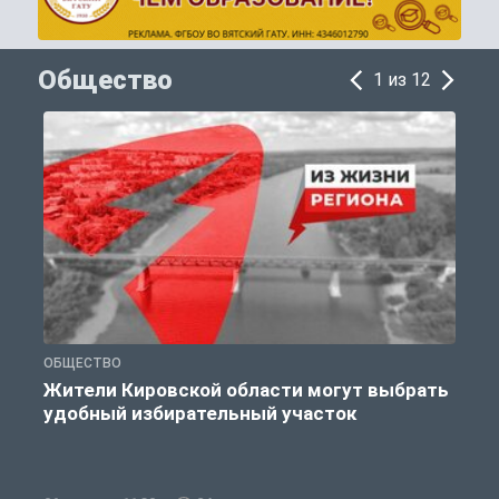
Общество
1 из 12
ОБЩЕСТВО
Т
Жители Кировской области могут выбрать
удобный избирательный участок