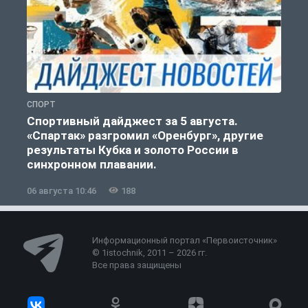
СПОРТ
С
Спортивный дайджест за 5 августа.
«Спартак» разгромил «Оренбург», другие
результаты Кубка и золото России в
синхронном плавании.
06 августа 10:46
188
0
Информационный портал «Первоисточник»
© 1istochnik, 2011 – 2026 гг.
Все права защищены