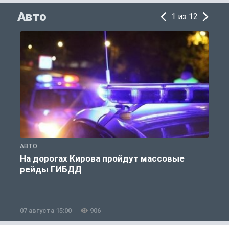
Авто
1 из 12
АВТО
А
На дорогах Кирова пройдут массовые
рейды ГИБДД
07 августа 15:00
906
0