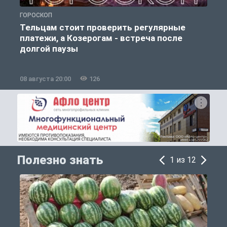
ГОРОСКОП
О
Тельцам стоит проверить регулярные
платежи, а Козерогам - встреча после
долгой паузы
08 августа 20:00
126
0
Полезно знать
1 из 12