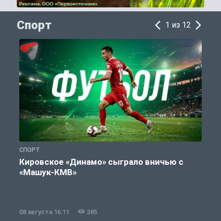
Спорт
1 из 12
СПОРТ
С
Кировское «Динамо» сыграло вничью с
«Машук-КМВ»
в
08 августа 16:11
385
0