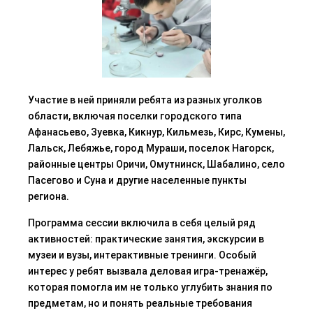
Участие в ней приняли ребята из разных уголков
области, включая поселки городского типа
Афанасьево, Зуевка,
Кикнур
, Кильмезь, Кирс,
Кумены
,
Лальск, Лебяжье, город Мураши, поселок Нагорск,
районные центры Оричи, Омутнинск,
Шабалино
, село
Пасегово
и Суна и другие населенные пункты
региона.
Программа сессии включила в себя целый ряд
активностей: практ
ические занятия, экскурсии в
музеи и вузы, интерактивные тренинги. Особый
интерес у ребят вызвала деловая игра-тренажёр,
которая помогла им не только углубить знания по
предметам, но и понять реальные требования