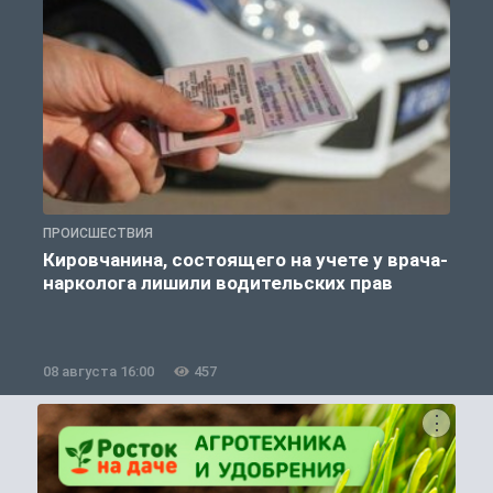
ПРОИСШЕСТВИЯ
П
Кировчанина, состоящего на учете у врача-
нарколога лишили водительских прав
08 августа 16:00
457
0