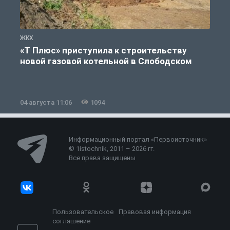
ЖКХ
Ж
«Т Плюс» приступила к строительству
новой газовой котельной в Слободском
04 августа 11:06
1094
0
Информационный портал «Первоисточник»
© 1istochnik, 2011 – 2026 гг.
Все права защищены
Пользовательское
Правовая информация
соглашение