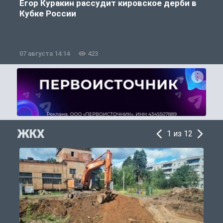
Егор Куракин рассудит кировское дерби в
Кубке России
«
07 августа 14:14
423
0
ЖКХ
1 из 12