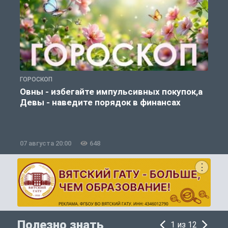
ГОРОСКОП
П
Овны - избегайте импульсивных покупок,а
Девы - наведите порядок в финансах
07 августа 20:00
648
0
Полезно знать
1 из 12