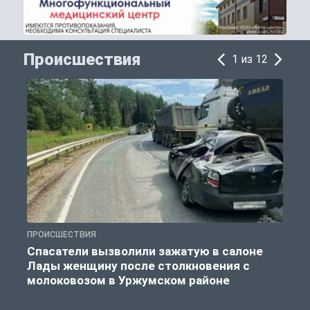
Происшествия
1 из 12
ПРОИСШЕСТВИЯ
П
Спасатели вызволили зажатую в салоне
Лады женщину после столкновения с
молоковозом в Уржумском районе