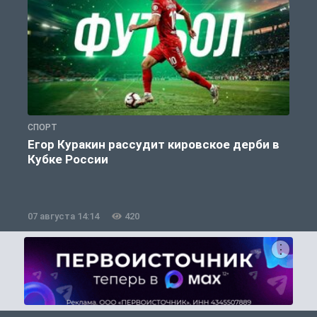
СПОРТ
С
Егор Куракин рассудит кировское дерби в
Кубке России
«
07 августа 14:14
420
0