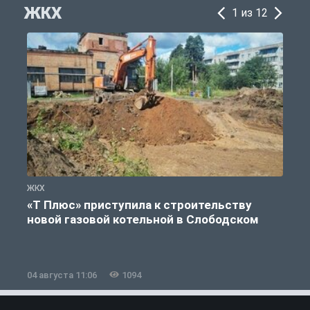
ЖКХ
1 из 12
ЖКХ
Ж
«Т Плюс» приступила к строительству
новой газовой котельной в Слободском
04 августа 11:06
1094
0