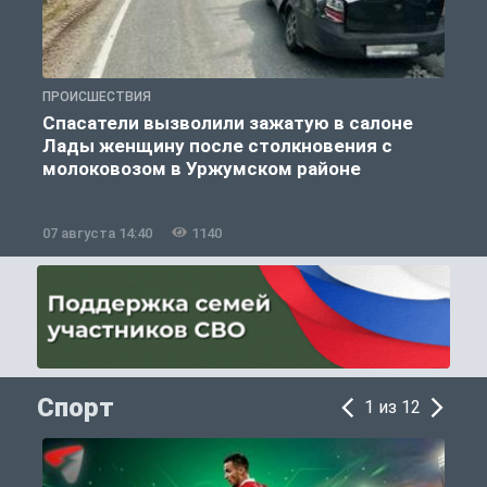
ПРОИСШЕСТВИЯ
П
Спасатели вызволили зажатую в салоне
Лады женщину после столкновения с
молоковозом в Уржумском районе
07 августа 14:40
1140
0
Спорт
1 из 12