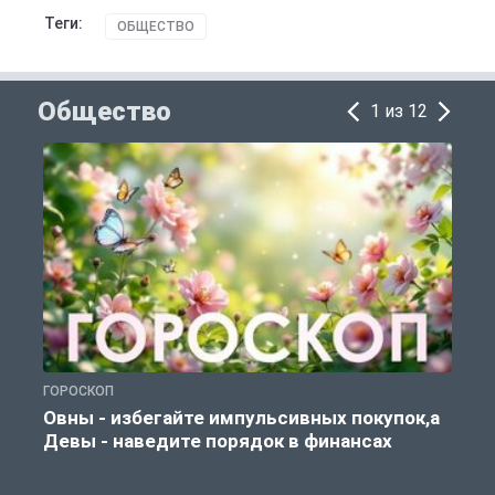
Теги:
ОБЩЕСТВО
Общество
1 из 12
ГОРОСКОП
П
Овны - избегайте импульсивных покупок,а
Девы - наведите порядок в финансах