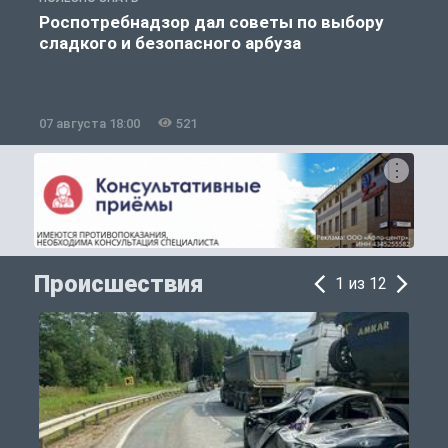
Роспотребнадзор дал советы по выбору
сладкого и безопасного арбуза
07 августа 18:00
521
0
Происшествия
1 из 12