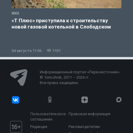
ЖКХ
Ж
«Т Плюс» приступила к строительству
новой газовой котельной в Слободском
04 августа 11:06
1101
0
Информационный портал «Первоисточник»
© 1istochnik, 2011 – 2026 гг.
Все права защищены
Пользовательское
Правовая информация
соглашение
Редакция
Рекламодателям