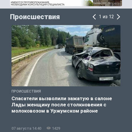
Происшествия
1 из 12
ПРОИСШЕСТВИЯ
П
Спасатели вызволили зажатую в салоне
Лады женщину после столкновения с
молоковозом в Уржумском районе
07 августа 14:40
1429
0