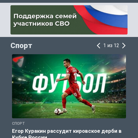
Спорт
1 из 12
СПОРТ
С
Егор Куракин рассудит кировское дерби в
Кубке России
«