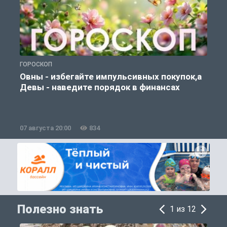
ГОРОСКОП
П
Овны - избегайте импульсивных покупок,а
Девы - наведите порядок в финансах
07 августа 20:00
834
0
Полезно знать
1 из 12