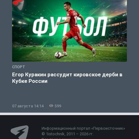
СПОРТ
С
Егор Куракин рассудит кировское дерби в
Кубке России
«
07 августа 14:14
599
0
Информационный портал «Первоисточник»
© 1istochnik, 2011 – 2026 гг.