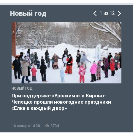
Новый год
1 из 12
НОВЫЙ ГОД
Н
При поддержке «Уралхима» в Кирово-
Чепецке прошли новогодние праздники
«Елка в каждый двор»
16 января 14:30
3734
1