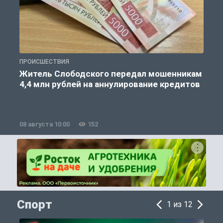
ПРОИСШЕСТВИЯ
П
Житель Слободского передал мошенникам
4,4 млн рублей на аннулирование кредитов
08 августа 10:00
152
0
Спорт
1 из 12